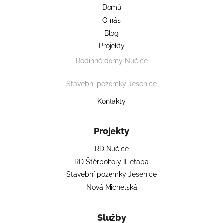
Domů
O nás
Blog
Projekty
Rodinné domy Nučice
Stavební pozemky Jesenice
Kontakty
Projekty
RD Nučice
RD Štěrboholy II. etapa
Stavební pozemky Jesenice
Nová Michelská
Služby