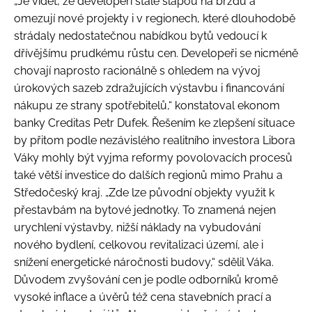
„Je vidět, že developeři stále šlapou na brzdu a
omezují nové projekty i v regionech, které dlouhodobě
strádaly nedostatečnou nabídkou bytů vedoucí k
dřívějšímu prudkému růstu cen. Developeři se nicméně
chovají naprosto racionálně s ohledem na vývoj
úrokových sazeb zdražujících výstavbu i financování
nákupu ze strany spotřebitelů,“ konstatoval ekonom
banky Creditas Petr Dufek. Řešením ke zlepšení situace
by přitom podle nezávislého realitního investora Libora
Váky mohly být vyjma reformy povolovacích procesů
také větší investice do dalších regionů mimo Prahu a
Středočeský kraj. „Zde lze původní objekty využit k
přestavbám na bytové jednotky. To znamená nejen
urychlení výstavby, nižší náklady na vybudování
nového bydlení, celkovou revitalizaci území, ale i
snížení energetické náročnosti budovy,“ sdělil Váka.
Důvodem zvyšování cen je podle odborníků kromě
vysoké inflace a úvěrů též cena stavebních prací a