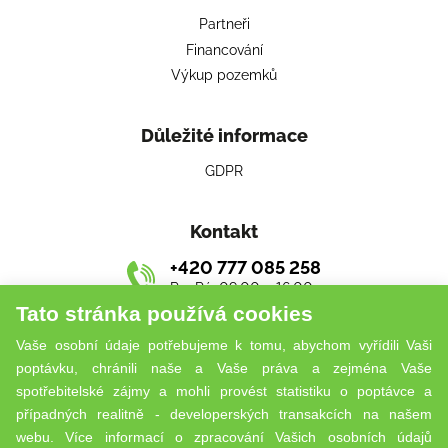
Partneři
Financování
Výkup pozemků
Důležité informace
GDPR
Kontakt
+420 777 085 258
Po–Pá: 09:00 – 16:00
Tato stránka používá cookies
living@jurisreal.cz
Vaše osobní údaje potřebujeme k tomu, abychom vyřídili Vaši
poptávku, chránili naše a Vaše práva a zejména Vaše
spotřebitelské zájmy a mohli provést statistiku o poptávce a
případných realitně - developerských transakcích na našem
webu. Více informací o zpracování Vašich osobních údajů