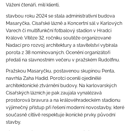
Vážení čtenáři, milí klienti,
stavbou roku 2024 se stala administrativní budova
Masaryčka, Císařské lázně a Koncertní sál v Karlových
Varech či multifunkční fotbalový stadion v Hradci
Králové. Vítěze 32. ročníku soutěže organizované
Nadací pro rozvoj architektury a stavitelství vybírala
porota z 38 nominovaných. Ocenění organizátoři
předali na slavnostním večeru v pražském Rudolfinu.
Pražskou Masaryčku, postavenou skupinou Penta,
navrhla Zaha Hadid. Porotci ocenili ojedinělé
architektonické ztvárnění budovy. Na karlovarských
Císařských lázních je pak zaujala vynalézavá
prostorová bravura a na královéhradeckém stadionu
výjimečný přístup při řešení moderní novostavby, které
současně citlivě respektuje ikonické prvky původní
stavby.