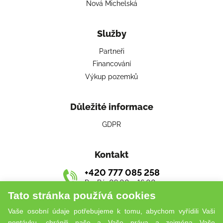
Nová Michelská
Služby
Partneři
Financování
Výkup pozemků
Důležité informace
GDPR
Kontakt
+420 777 085 258
Po–Pá: 09:00 – 16:00
Tato stránka používá cookies
living@jurisreal.cz
Vaše osobní údaje potřebujeme k tomu, abychom vyřídili Vaši
poptávku, chránili naše a Vaše práva a zejména Vaše