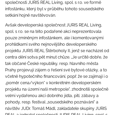
společnosti JURIS REAL Living, spol. s r.o. ve formě
infostánku, který byl v průběhu tohoto sousedského
setkání hojně navštěvován.
Avšak developerská společnost JURIS REAL Living,
spol. s r.o. se na této podařené akci neprezentovala
pouze zmíněným infostánkem, ale i komentovanými
prohlídkami svého nejnovějšího developerského
projektu JURIS REAL Štěrboholy II, jenž se nacházel od
centra dění sotva pět minut chůze. „Je určitě dobře, že
tak občané České republiky, resp. hlavního města
Prahy projevují zájem o řešení své bytové otázky, a to
včetně hypotečního financování, popř. že se zajímají i o
„poměr cena/výkon“ v konkrétním developerském
projektu na území naší metropole", zhodnotili společně
velmi vydařenou akci dobrého jídla, pití, zábavy a
pohody, resp. festival „sousedského poznávání“ a
návštěv JUDr. Tomáš Mádl, zakladatele skupiny JURIS
REAL a jednatel společnosti JURIS REAL Living, spol. s