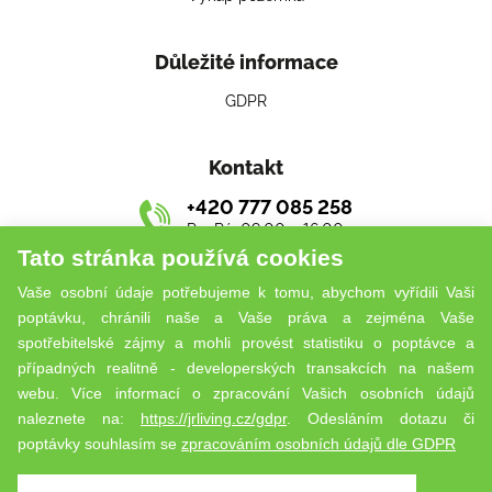
Důležité informace
GDPR
Kontakt
+420 777 085 258
Po–Pá: 09:00 – 16:00
Tato stránka používá cookies
living@jurisreal.cz
Vaše osobní údaje potřebujeme k tomu, abychom vyřídili Vaši
poptávku, chránili naše a Vaše práva a zejména Vaše
spotřebitelské zájmy a mohli provést statistiku o poptávce a
případných realitně - developerských transakcích na našem
webu. Více informací o zpracování Vašich osobních údajů
naleznete na:
https://jrliving.cz/gdpr
. Odesláním dotazu či
poptávky souhlasím se
zpracováním osobních údajů dle GDPR
Copyright © 2026 JURIS REAL Living, spol. s r.o.
IČO: 17183189
DIČ: CZ17183189