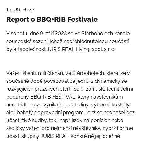
15. 09. 2023
Report o BBQ+RIB Festivale
V sobotu, dne 9. září 2023 se ve Štěrboholech konalo
sousedské sezení, jehož nepřehlédnutelnou součástí
byla i společnost JURIS REAL Living, spol. s r. o.
Vážení klienti, milí čtenáři, ve Štěrboholech, které lze v
současné době považovat za jednu z dynamicky se
rozvíjejících pražských čtvrtí, se 9. září uskutečnil velmi
podařený BBQ+RIB FESTIVAL, který návštěvníkům
nenabídl pouze vynikající pochutiny, výborné koktejly,
ale i bohatý doprovodní program, jenž se neobešel bez
účasti živé hudby, tak i např. jízdy na ponících nebo
školičky vaření pro nejmenší návštěvníky, nýbrž i přímé
účasti skupiny JURIS REAL, konkrétně její dceřiné